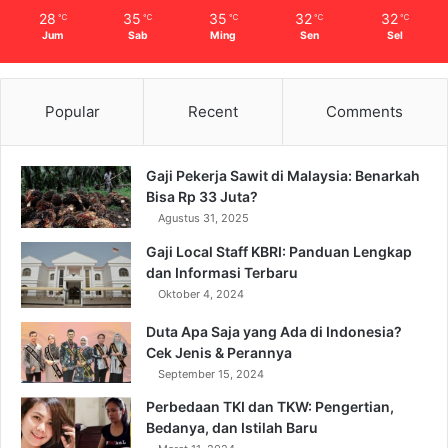
28
35
35
32
32
℃
℃
℃
℃
℃
Jum
Sab
Ming
Sen
Sel
Popular
Recent
Comments
Gaji Pekerja Sawit di Malaysia: Benarkah
Bisa Rp 33 Juta?
Agustus 31, 2025
Gaji Local Staff KBRI: Panduan Lengkap
dan Informasi Terbaru
Oktober 4, 2024
Duta Apa Saja yang Ada di Indonesia?
Cek Jenis & Perannya
September 15, 2024
Perbedaan TKI dan TKW: Pengertian,
Bedanya, dan Istilah Baru