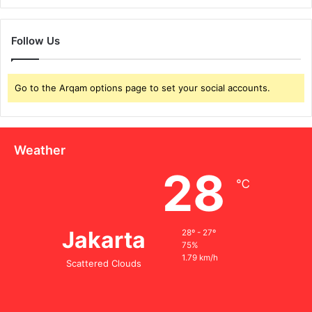
Follow Us
Go to the Arqam options page to set your social accounts.
Weather
28
℃
Jakarta
28º - 27º
75%
1.79 km/h
Scattered Clouds