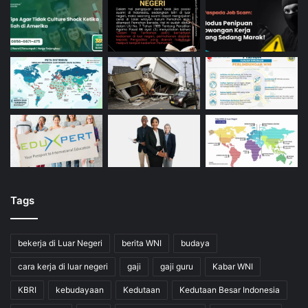
Tags
bekerja di Luar Negeri
berita WNI
budaya
cara kerja di luar negeri
gaji
gaji guru
Kabar WNI
KBRI
kebudayaan
Kedutaan
Kedutaan Besar Indonesia