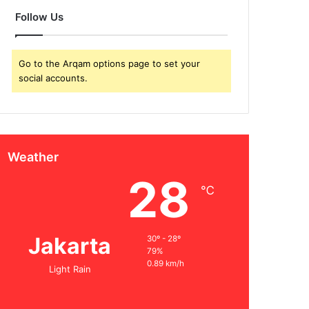
Follow Us
Go to the Arqam options page to set your
social accounts.
Weather
28
℃
Jakarta
30º - 28º
79%
0.89 km/h
Light Rain