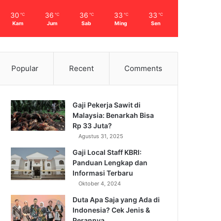
30
36
36
33
33
℃
℃
℃
℃
℃
Kam
Jum
Sab
Ming
Sen
Popular
Recent
Comments
Gaji Pekerja Sawit di
Malaysia: Benarkah Bisa
Rp 33 Juta?
Agustus 31, 2025
Gaji Local Staff KBRI:
Panduan Lengkap dan
Informasi Terbaru
Oktober 4, 2024
Duta Apa Saja yang Ada di
Indonesia? Cek Jenis &
Perannya