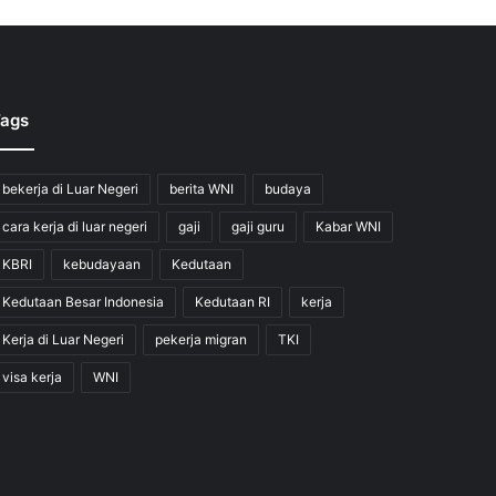
ags
bekerja di Luar Negeri
berita WNI
budaya
cara kerja di luar negeri
gaji
gaji guru
Kabar WNI
KBRI
kebudayaan
Kedutaan
Kedutaan Besar Indonesia
Kedutaan RI
kerja
Kerja di Luar Negeri
pekerja migran
TKI
visa kerja
WNI