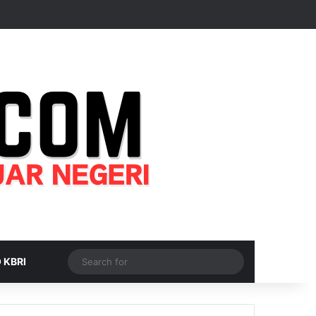
Random Article
Sidebar
Switch skin
Search
 KBRI
for