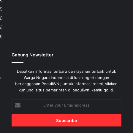
2)
8)
5)
8)
Gabung Newsletter
n
Dapatkan informasi terbaru dan layanan terbaik untuk
a
Warga Negara Indonesia di luar negeri dengan
berlangganan PeduliWNI; untuk informasi resmi, silakan
kunjungi situs pemerintah di peduliwni.kemlu.go.id.
Enter
your
Email
address