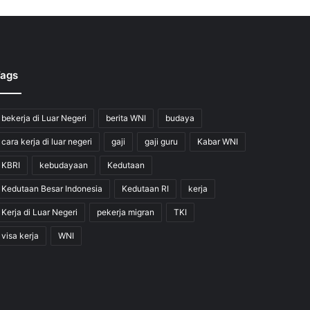
ags
bekerja di Luar Negeri
berita WNI
budaya
cara kerja di luar negeri
gaji
gaji guru
Kabar WNI
KBRI
kebudayaan
Kedutaan
Kedutaan Besar Indonesia
Kedutaan RI
kerja
Kerja di Luar Negeri
pekerja migran
TKI
visa kerja
WNI