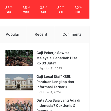
36
35
32
32
32
℃
℃
℃
℃
℃
Sab
Ming
Sen
Sel
Rab
Popular
Recent
Comments
Gaji Pekerja Sawit di
Malaysia: Benarkah Bisa
Rp 33 Juta?
Agustus 31, 2025
Gaji Local Staff KBRI:
Panduan Lengkap dan
Informasi Terbaru
Oktober 4, 2024
Duta Apa Saja yang Ada di
Indonesia? Cek Jenis &
Perannya