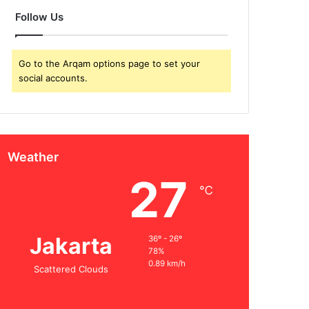
Follow Us
Go to the Arqam options page to set your
social accounts.
Weather
27
℃
Jakarta
36º - 26º
78%
0.89 km/h
Scattered Clouds