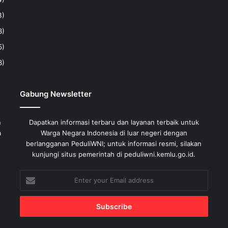
3)
8)
5)
8)
Gabung Newsletter
n
Dapatkan informasi terbaru dan layanan terbaik untuk
a
Warga Negara Indonesia di luar negeri dengan
berlangganan PeduliWNI; untuk informasi resmi, silakan
kunjungi situs pemerintah di peduliwni.kemlu.go.id.
Enter
your
Email
address