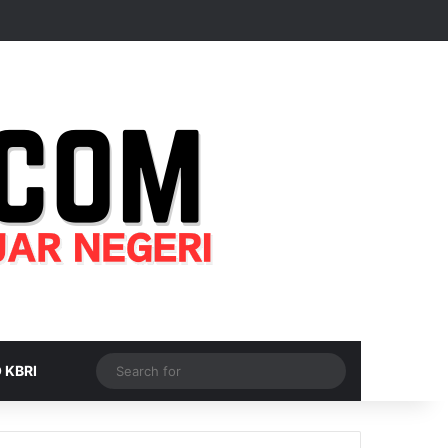
Random Article
Sidebar
Switch skin
Search
 KBRI
for