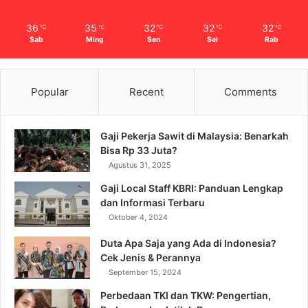
36
35
32
32
32
℃
℃
℃
℃
℃
Sab
Ming
Sen
Sel
Rab
Popular
Recent
Comments
Gaji Pekerja Sawit di Malaysia: Benarkah
Bisa Rp 33 Juta?
Agustus 31, 2025
Gaji Local Staff KBRI: Panduan Lengkap
dan Informasi Terbaru
Oktober 4, 2024
Duta Apa Saja yang Ada di Indonesia?
Cek Jenis & Perannya
September 15, 2024
Perbedaan TKI dan TKW: Pengertian,