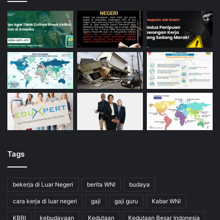
Tags
bekerja di Luar Negeri
berita WNI
budaya
cara kerja di luar negeri
gaji
gaji guru
Kabar WNI
KBRI
kebudayaan
Kedutaan
Kedutaan Besar Indonesia