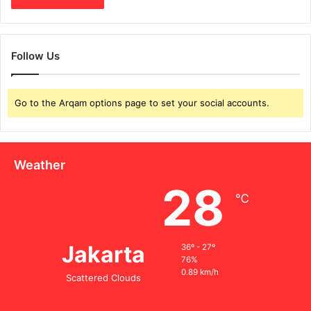
Follow Us
Go to the Arqam options page to set your social accounts.
Weather
28
℃
Jakarta
36º - 27º
76%
0.89 km/h
Scattered Clouds