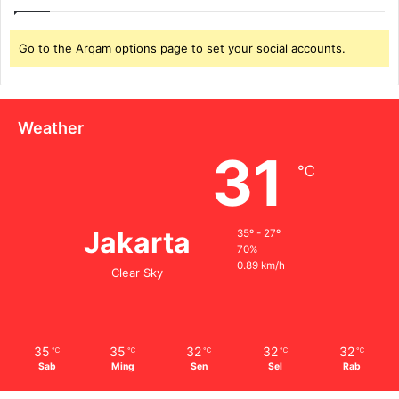
Go to the Arqam options page to set your social accounts.
Weather
31
℃
Jakarta
35º - 27º
70%
0.89 km/h
Clear Sky
35
35
32
32
32
℃
℃
℃
℃
℃
Sab
Ming
Sen
Sel
Rab