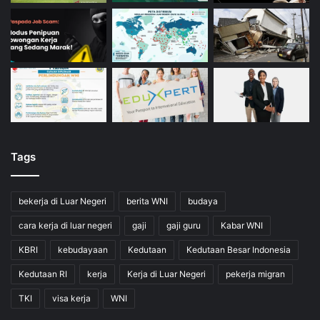
Tags
bekerja di Luar Negeri
berita WNI
budaya
cara kerja di luar negeri
gaji
gaji guru
Kabar WNI
KBRI
kebudayaan
Kedutaan
Kedutaan Besar Indonesia
Kedutaan RI
kerja
Kerja di Luar Negeri
pekerja migran
TKI
visa kerja
WNI