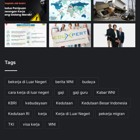
Tags
bekerja di Luar Negeri
berita WNI
budaya
cara kerja di luar negeri
gaji
gaji guru
Kabar WNI
KBRI
kebudayaan
Kedutaan
Kedutaan Besar Indonesia
Kedutaan RI
kerja
Kerja di Luar Negeri
pekerja migran
TKI
visa kerja
WNI