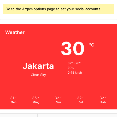
Go to the Arqam options page to set your social accounts.
Weather
30
℃
Jakarta
32º - 26º
79%
0.45 km/h
Clear Sky
31
35
32
32
32
℃
℃
℃
℃
℃
Sab
Ming
Sen
Sel
Rab