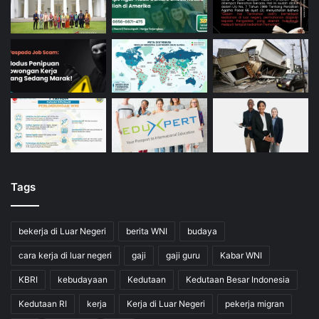
Tags
bekerja di Luar Negeri
berita WNI
budaya
cara kerja di luar negeri
gaji
gaji guru
Kabar WNI
KBRI
kebudayaan
Kedutaan
Kedutaan Besar Indonesia
Kedutaan RI
kerja
Kerja di Luar Negeri
pekerja migran