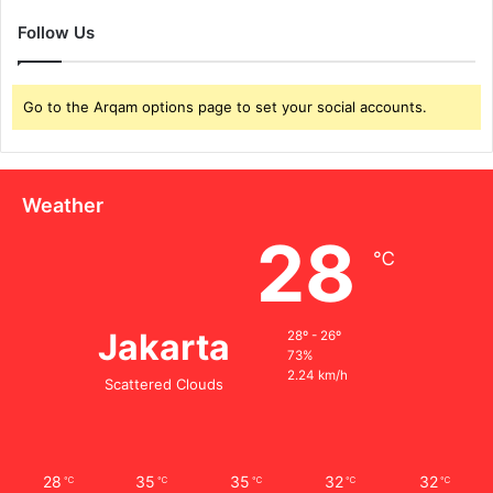
Follow Us
Go to the Arqam options page to set your social accounts.
Weather
28
℃
Jakarta
28º - 26º
73%
2.24 km/h
Scattered Clouds
28
35
35
32
32
℃
℃
℃
℃
℃