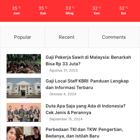
35
35
33
32
32
℃
℃
℃
℃
℃
Jum
Sab
Ming
Sen
Sel
Popular
Recent
Comments
Gaji Pekerja Sawit di Malaysia: Benarkah
Bisa Rp 33 Juta?
Agustus 31, 2025
Gaji Local Staff KBRI: Panduan Lengkap
dan Informasi Terbaru
Oktober 4, 2024
Duta Apa Saja yang Ada di Indonesia?
Cek Jenis & Perannya
September 15, 2024
Perbedaan TKI dan TKW: Pengertian,
Bedanya, dan Istilah Baru