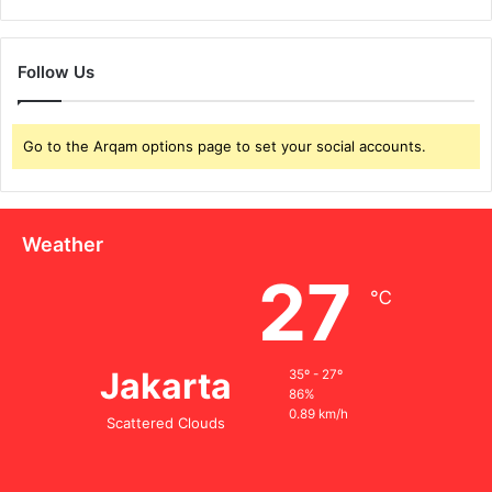
Follow Us
Go to the Arqam options page to set your social accounts.
Weather
27
℃
Jakarta
35º - 27º
86%
0.89 km/h
Scattered Clouds