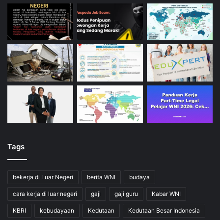
Tags
bekerja di Luar Negeri
berita WNI
budaya
cara kerja di luar negeri
gaji
gaji guru
Kabar WNI
KBRI
kebudayaan
Kedutaan
Kedutaan Besar Indonesia